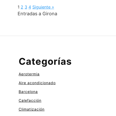
1
2
3
4
Siguiente »
Entradas a Girona
Categorías
Aerotermia
Aire acondicionado
Barcelona
Calefacción
Climatización