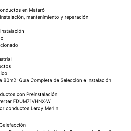
 conductos en Mataró
instalación, mantenimiento y reparación
instalación
do
icionado
strial
uctos
tico
 80m2: Guía Completa de Selección e Instalación
ductos con Preinstalación
Inverter FDUM71VHNX-W
por conductos Leroy Merlin
Calefacción