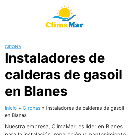
Saltar
al
contenido
GIRONA
Instaladores de
calderas de gasoil
en Blanes
Inicio
»
Gironas
»
Instaladores de calderas de gasoil
en Blanes
Nuestra empresa, ClimaMar, es líder en Blanes
para la instalación, reparación y mantenimiento