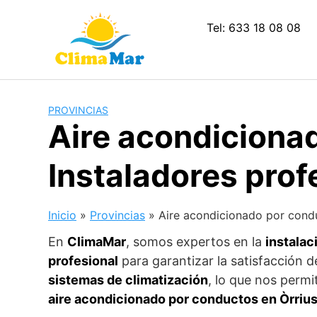
Saltar
al
Tel: 633 18 08 08
contenido
PROVINCIAS
Aire acondicionad
Instaladores prof
Inicio
»
Provincias
»
Aire acondicionado por condu
En
ClimaMar
, somos expertos en la
instalac
profesional
para garantizar la satisfacción 
sistemas de climatización
, lo que nos permi
aire acondicionado por conductos en Òrriu