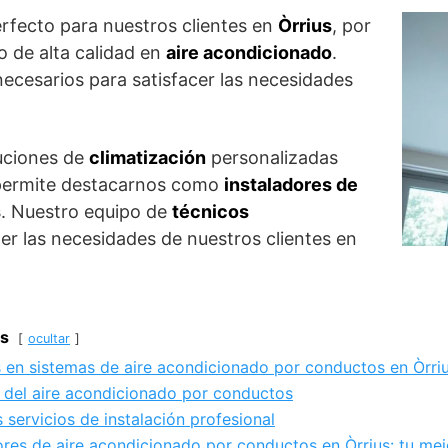
erfecto para nuestros clientes en
Òrrius
, por
o de alta calidad en
aire acondicionado
.
ecesarios para satisfacer las necesidades
uciones de
climatización
personalizadas
s permite destacarnos como
instaladores de
s
. Nuestro equipo de
técnicos
er las necesidades de nuestros clientes en
s
ocultar
 en sistemas de aire acondicionado por conductos en Òrri
 del aire acondicionado por conductos
 servicios de instalación profesional
ores de aire acondicionado por conductos en Òrrius: tu mej