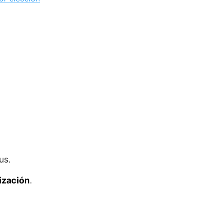
us.
ización
.