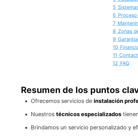
5
Sistemas
6
Proceso 
7
Mantenim
8
Zonas de
9
Garantía
10
Financi
11
Contact
12
FAQ
Resumen de los puntos cla
Ofrecemos servicios de
instalación prof
Nuestros
técnicos especializados
tienen
Brindamos un servicio personalizado y efi