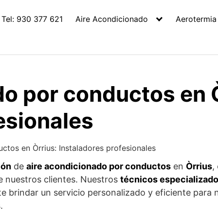
Tel: 930 377 621
Aire Acondicionado
Aerotermia
o por conductos en Ò
esionales
ctos en Òrrius: Instaladores profesionales
ión
de
aire acondicionado por conductos
en
Òrrius
,
de nuestros clientes. Nuestros
técnicos especializad
te brindar un servicio personalizado y eficiente para
s
.