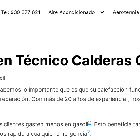
Tel: 930 377 621
Aire Acondicionado
Aerotermia
en Técnico Calderas 
oil
, sabemos lo importante que es que su calefacción f
1
y reparación. Con más de 20 años de experiencia
, no
2
 clientes gasten menos en gasoil
. Esto beneficia t
2
mos rápido a cualquier emergencia
.