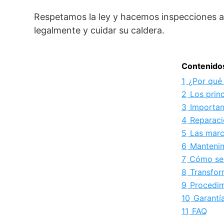
Respetamos la ley y hacemos inspecciones a
legalmente y cuidar su caldera.
Contenido
1
¿Por qué 
2
Los prin
3
Importan
4
Reparaci
5
Las marc
6
Mantenim
7
Cómo sel
8
Transfor
9
Procedim
10
Garantí
11
FAQ