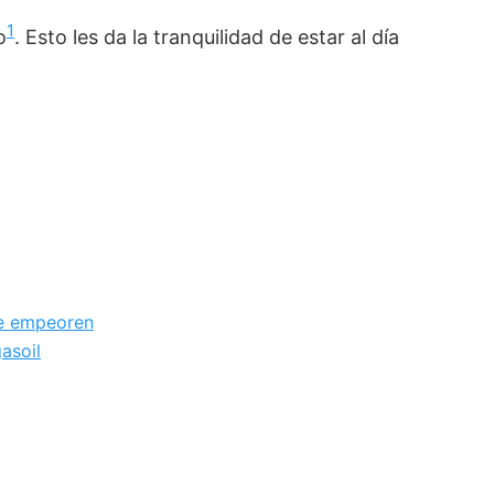
1
o
. Esto les da la tranquilidad de estar al día
ue empeoren
asoil